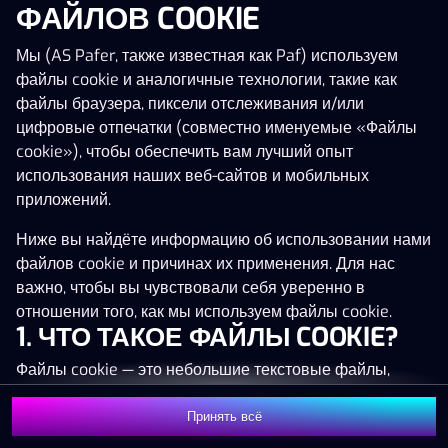
ФАЙЛОВ COOKIE
Нажми в любое место!
Мы (AS Pafer, также известная как Paf) используем
файлы cookie и аналогичные технологии, такие как
файлы браузера, пиксели отслеживания и/или
цифровые отпечатки (совместно именуемые «Файлы
cookie»), чтобы обеспечить вам лучший опыт
использования наших веб-сайтов и мобильных
приложений.
Ниже вы найдёте информацию об использовании нами
файлов cookie и причинах их применения. Для нас
важно, чтобы вы чувствовали себя уверенно в
отношении того, как мы используем файлы cookie.
1. ЧТО ТАКОЕ ФАЙЛЫ COOKIE?
Файлы cookie — это небольшие текстовые файлы,
которые сохраняются на вашем устройстве (например,
на компьютере, мобильном телефоне или планшете)
Принять всё
MEGA
1 376 498 €
Присоединиться
при посещении наших веб-сайтов. Размещение