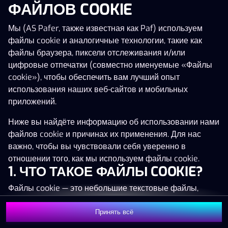
ФАЙЛОВ COOKIE
Нажми в любое место!
Мы (AS Pafer, также известная как Paf) используем
файлы cookie и аналогичные технологии, такие как
файлы браузера, пиксели отслеживания и/или
цифровые отпечатки (совместно именуемые «Файлы
cookie»), чтобы обеспечить вам лучший опыт
использования наших веб-сайтов и мобильных
приложений.
Ниже вы найдёте информацию об использовании нами
файлов cookie и причинах их применения. Для нас
важно, чтобы вы чувствовали себя уверенно в
отношении того, как мы используем файлы cookie.
1. ЧТО ТАКОЕ ФАЙЛЫ COOKIE?
Файлы cookie — это небольшие текстовые файлы,
MEGA
1 371 047 €
которые сохраняются на вашем устройстве (например,
на компьютере, мобильном телефоне или планшете)
Принять всё
MAJOR
18 751 €
Присоединиться
при посещении наших веб-сайтов. Размещение