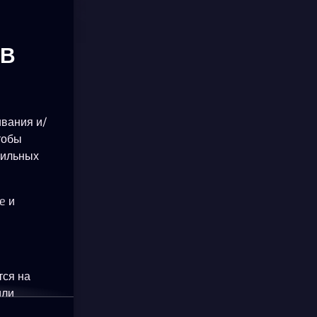
ОВ
ивания и/
тобы
бильных
e и
тся на
или
okie