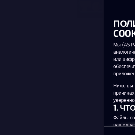
ПОЛ
COOK
Мы (AS Pa
аналогич
или цифр
обеспечи
приложен
Ниже вы 
причинах
уверенно 
1. Ч
Файлы co
вашем ус
планшете