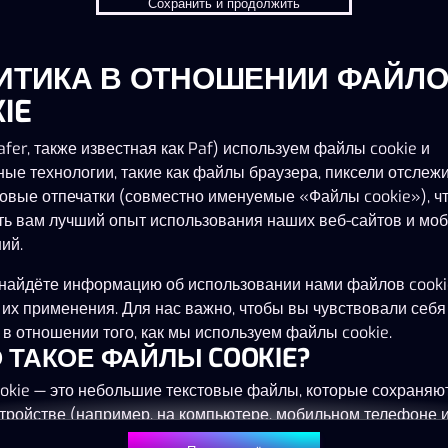
Сохранить и продолжить
ИТИКА В ОТНОШЕНИИ ФАЙЛ
IE
fer, также известная как Paf) используем файлы cookie и
ные технологии, такие как файлы браузера, пиксели отслеж
овые отпечатки (совместно именуемые «Файлы cookie»), ч
ть вам лучший опыт использования наших веб-сайтов и мо
ий.
найдёте информацию об использовании нами файлов cooki
 их применения. Для нас важно, чтобы вы чувствовали себя
в отношении того, как мы используем файлы cookie.
ТО ТАКОЕ ФАЙЛЫ COOKIE?
okie — это небольшие текстовые файлы, которые сохраняю
тройстве (например, на компьютере, мобильном телефоне 
) при посещении наших веб-сайтов. Размещение файлов co