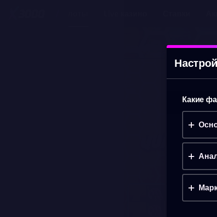
Слоты
Live казино
Ставки
Ак
SIDEWINDER QUATTRO
(ДЕМО)
Настрой
Какие фа
Осно
Анал
Марк