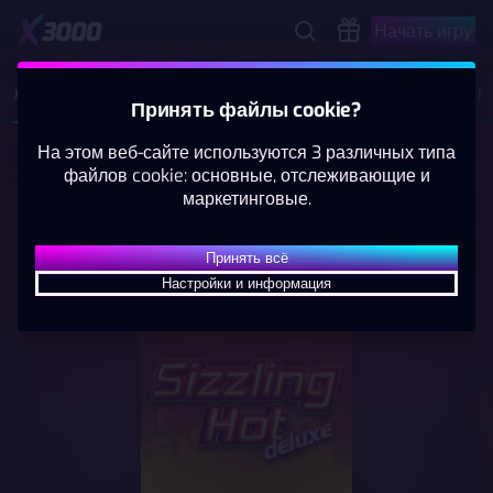
Начать игру
Слоты
Live казино
Ставки
Акции
Новое п
Принять файлы cookie?
На этом веб-сайте используются 3 различных типа
файлов cookie: основные, отслеживающие и
маркетинговые.
Принять всё
Настройки и информация