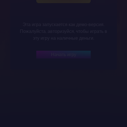
Эта игра запускается как демо-версия.
Пожалуйста, авторизуйся, чтобы играть в
эту игру на наличные деньги.
Начать игру