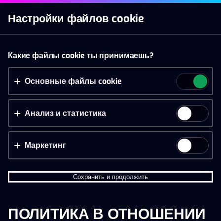
Начать игру
Настройки файлов cookie
Слоты
Live казино
Ставки
Акции
Новое п
Принять файлы cookie?
Какие файлы cookie ты принимаешь?
На этом веб-сайте используются 3 различных типа
файлов cookie: основные, отслеживающие и
Основные файлы cookie
маркетинговые.
Анализ и статистика
Принять всё
Настройки и информация
Маркетинг
Сохранить и продолжить
ПОЛИТИКА В ОТНОШЕНИИ