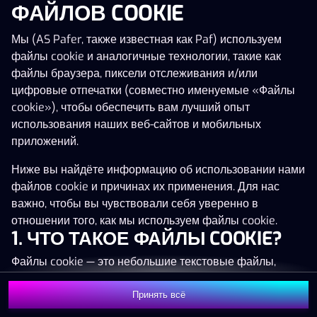
ФАЙЛОВ COOKIE
Мы (AS Pafer, также известная как Paf) используем
файлы cookie и аналогичные технологии, такие как
Эта игра запускается как демо-версия.
файлы браузера, пиксели отслеживания и/или
Пожалуйста, авторизуйся, чтобы играть в
цифровые отпечатки (совместно именуемые «Файлы
эту игру на наличные деньги.
cookie»), чтобы обеспечить вам лучший опыт
использования наших веб-сайтов и мобильных
Начать игру
приложений.
Ниже вы найдёте информацию об использовании нами
файлов cookie и причинах их применения. Для нас
важно, чтобы вы чувствовали себя уверенно в
отношении того, как мы используем файлы cookie.
1. ЧТО ТАКОЕ ФАЙЛЫ COOKIE?
Файлы cookie — это небольшие текстовые файлы,
которые сохраняются на вашем устройстве (например,
на компьютере, мобильном телефоне или планшете)
Принять всё
при посещении наших веб-сайтов. Размещение