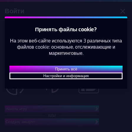
Начать игру
Войти
00:12
Слоты
Live казино
Ставки
Акции
Новое п
Эта игра запускается как демо-версия.
Принять файлы cookie?
Пожалуйста, авторизуйся, чтобы играть в
Бонусное предложение доступно
эту игру на наличные деньги.
только для новых игроков
На этом веб-сайте используются 3 различных типа
файлов cookie: основные, отслеживающие и
Создать аккаунт
100% бонус + 100 фриспинов
bonus-program
маркетинговые.
Казино
Играй в демо
Принять всё
Настройки и информация
Начать игру
или
Создать аккаунт
Готов к игре?