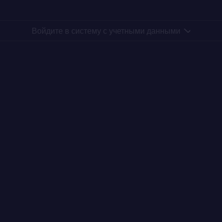
Нажми в любое место!
Войдите в систему с учетными данными
MEGA
1 347 025 €
MAJOR
82 381 €
MINOR
225 €
Присоединиться