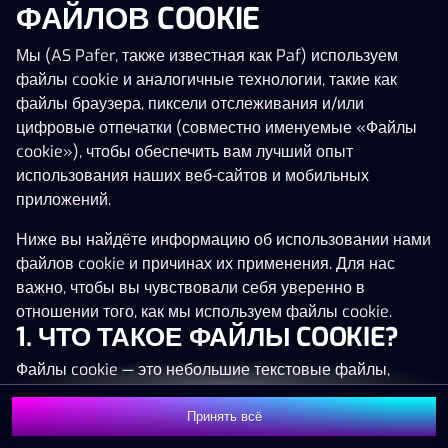
ФАЙЛОВ COOKIE
Нажми в любое место!
Мы (AS Pafer, также известная как Paf) используем
файлы cookie и аналогичные технологии, такие как
файлы браузера, пиксели отслеживания и/или
цифровые отпечатки (совместно именуемые «Файлы
cookie»), чтобы обеспечить вам лучший опыт
использования наших веб-сайтов и мобильных
приложений.
Ниже вы найдёте информацию об использовании нами
файлов cookie и причинах их применения. Для нас
важно, чтобы вы чувствовали себя уверенно в
отношении того, как мы используем файлы cookie.
1. ЧТО ТАКОЕ ФАЙЛЫ COOKIE?
MEGA
1 337 572 €
Файлы cookie — это небольшие текстовые файлы,
MAJOR
71 039 €
которые сохраняются на вашем устройстве (например,
на компьютере, мобильном телефоне или планшете)
Принять всё
MINOR
1 730 €
Присоединиться
при посещении наших веб-сайтов. Размещение