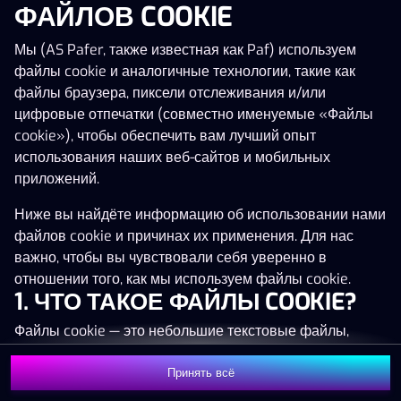
ФАЙЛОВ COOKIE
Нажми в любое место!
Мы (AS Pafer, также известная как Paf) используем
файлы cookie и аналогичные технологии, такие как
файлы браузера, пиксели отслеживания и/или
цифровые отпечатки (совместно именуемые «Файлы
cookie»), чтобы обеспечить вам лучший опыт
использования наших веб-сайтов и мобильных
приложений.
Ниже вы найдёте информацию об использовании нами
файлов cookie и причинах их применения. Для нас
важно, чтобы вы чувствовали себя уверенно в
отношении того, как мы используем файлы cookie.
1. ЧТО ТАКОЕ ФАЙЛЫ COOKIE?
MEGA
1 346 741 €
Файлы cookie — это небольшие текстовые файлы,
MAJOR
82 041 €
которые сохраняются на вашем устройстве (например,
на компьютере, мобильном телефоне или планшете)
Принять всё
MINOR
1 261 €
Присоединиться
при посещении наших веб-сайтов. Размещение