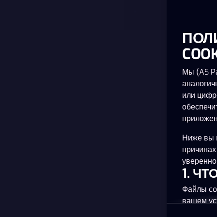
ПОЛ
COOK
Мы (AS Pa
аналогич
или цифр
обеспечи
приложен
Ниже вы 
причинах
уверенно 
1. Ч
Файлы co
вашем ус
планшете