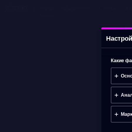
Слоты
Live казино
Ставки
Ак
WOLF GOLD
(ДЕМО)
Настрой
Какие фа
Осно
Анал
Марк