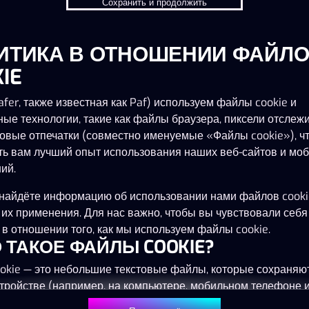
Сохранить и продолжить
ИТИКА В ОТНОШЕНИИ ФАЙЛ
IE
fer, также известная как Paf) используем файлы cookie и
ные технологии, такие как файлы браузера, пиксели отслеж
овые отпечатки (совместно именуемые «Файлы cookie»), ч
ть вам лучший опыт использования наших веб-сайтов и мо
ий.
найдёте информацию об использовании нами файлов cooki
 их применения. Для нас важно, чтобы вы чувствовали себя
в отношении того, как мы используем файлы cookie.
ТО ТАКОЕ ФАЙЛЫ COOKIE?
okie — это небольшие текстовые файлы, которые сохраняю
тройстве (например, на компьютере, мобильном телефоне 
) при посещении наших веб-сайтов. Размещение файлов co