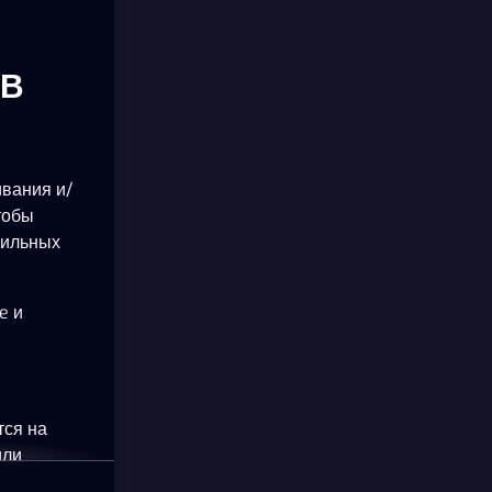
ОВ
ивания и/
тобы
бильных
e и
тся на
или
okie