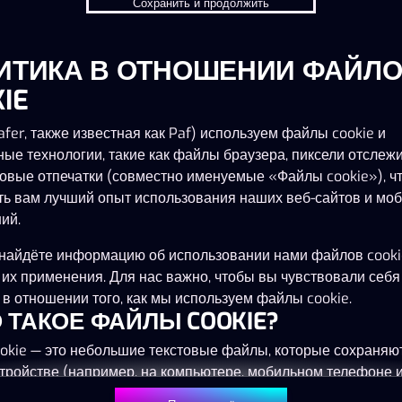
Сохранить и продолжить
ИТИКА В ОТНОШЕНИИ ФАЙЛ
Эта игра запускается как демо-версия.
Пожалуйста, авторизуйся, чтобы играть в
IE
эту игру на наличные деньги.
fer, также известная как Paf) используем файлы cookie и
ные технологии, такие как файлы браузера, пиксели отслеж
Начать игру
овые отпечатки (совместно именуемые «Файлы cookie»), ч
ть вам лучший опыт использования наших веб-сайтов и мо
ий.
найдёте информацию об использовании нами файлов cooki
 их применения. Для нас важно, чтобы вы чувствовали себя
в отношении того, как мы используем файлы cookie.
ТО ТАКОЕ ФАЙЛЫ COOKIE?
okie — это небольшие текстовые файлы, которые сохраняю
тройстве (например, на компьютере, мобильном телефоне 
) при посещении наших веб-сайтов. Размещение файлов co