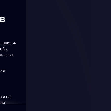
ОВ
ивания и/
тобы
бильных
e и
тся на
или
okie