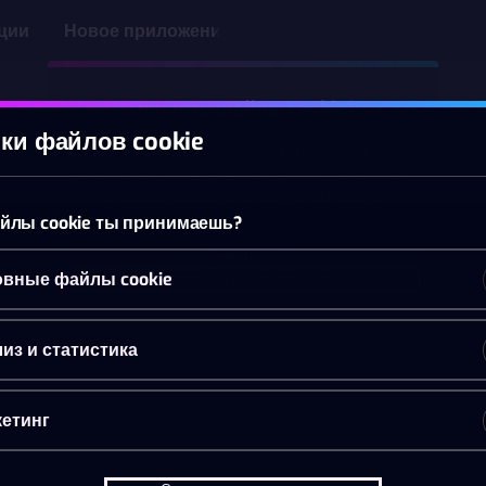
ции
Новое приложение
Принять файлы cookie?
ки файлов cookie
На этом веб-сайте используются 3
различных типа файлов cookie: основные,
отслеживающие и маркетинговые.
йлы cookie ты принимаешь?
Принять всё
вные файлы cookie
Настройки и информация
из и статистика
етинг