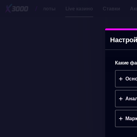
Слоты
Live казино
Ставки
Ак
Настрой
Какие фа
Осно
Анал
Марк