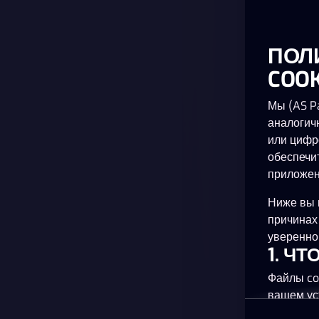
ПОЛ
COOK
Мы (AS Pa
аналогич
или цифр
обеспечи
приложен
Ниже вы 
причинах
уверенно 
1. Ч
Файлы co
вашем ус
планшете