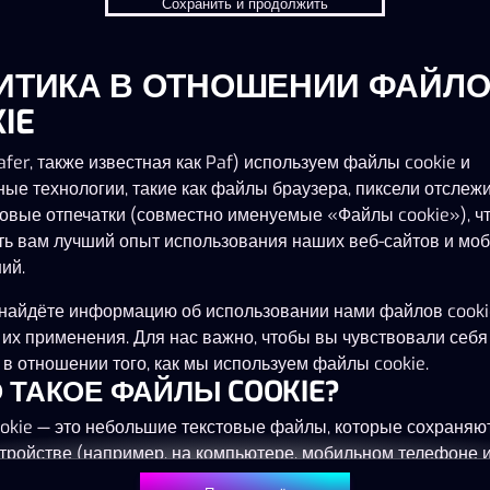
Сохранить и продолжить
ИТИКА В ОТНОШЕНИИ ФАЙЛ
Эта игра запускается как демо-версия.
Пожалуйста, авторизуйся, чтобы играть в
IE
эту игру на наличные деньги.
fer, также известная как Paf) используем файлы cookie и
ные технологии, такие как файлы браузера, пиксели отслеж
Начать игру
овые отпечатки (совместно именуемые «Файлы cookie»), ч
ть вам лучший опыт использования наших веб-сайтов и мо
ий.
найдёте информацию об использовании нами файлов cooki
 их применения. Для нас важно, чтобы вы чувствовали себя
в отношении того, как мы используем файлы cookie.
ТО ТАКОЕ ФАЙЛЫ COOKIE?
okie — это небольшие текстовые файлы, которые сохраняю
тройстве (например, на компьютере, мобильном телефоне 
) при посещении наших веб-сайтов. Размещение файлов co