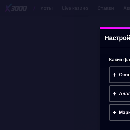
Слоты
Live казино
Ставки
Ак
Настрой
Какие фа
Осно
Анал
Марк