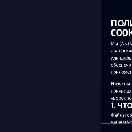
ПОЛ
COOK
Мы (AS Pa
аналогич
или цифр
обеспечи
приложен
Ниже вы 
причинах
уверенно 
1. Ч
Файлы co
вашем ус
планшете