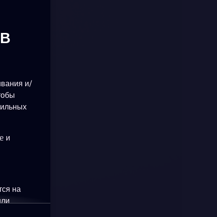
ОВ
ивания и/
тобы
бильных
e и
тся на
или
okie