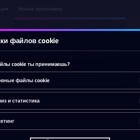
ции
Новое приложение
Принять файлы cookie?
ки файлов cookie
На этом веб-сайте используются 3
различных типа файлов cookie: основные,
отслеживающие и маркетинговые.
йлы cookie ты принимаешь?
Принять всё
вные файлы cookie
Настройки и информация
из и статистика
етинг