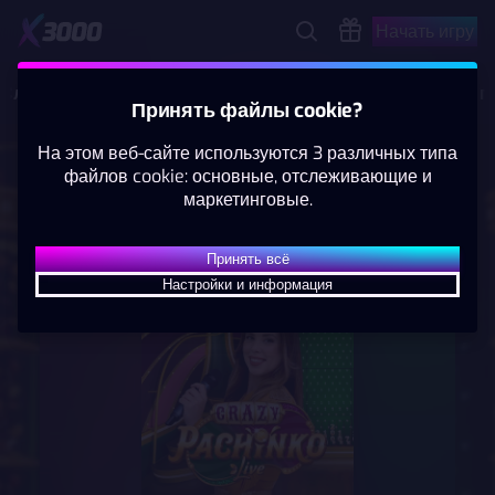
Начать игру
Слоты
Live казино
Ставки
Акции
Новое п
Принять файлы cookie?
На этом веб-сайте используются 3 различных типа
файлов cookie: основные, отслеживающие и
маркетинговые.
Принять всё
Настройки и информация