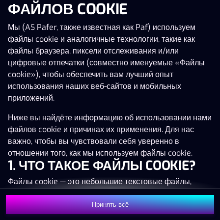
ФАЙЛОВ COOKIE
Мы (AS Pafer, также известная как Paf) используем
файлы cookie и аналогичные технологии, такие как
Эта игра запускается как демо-версия.
файлы браузера, пиксели отслеживания и/или
Пожалуйста, авторизуйся, чтобы играть в
цифровые отпечатки (совместно именуемые «Файлы
эту игру на наличные деньги.
cookie»), чтобы обеспечить вам лучший опыт
использования наших веб-сайтов и мобильных
Начать игру
приложений.
Ниже вы найдёте информацию об использовании нами
файлов cookie и причинах их применения. Для нас
важно, чтобы вы чувствовали себя уверенно в
отношении того, как мы используем файлы cookie.
1. ЧТО ТАКОЕ ФАЙЛЫ COOKIE?
Файлы cookie — это небольшие текстовые файлы,
которые сохраняются на вашем устройстве (например,
на компьютере, мобильном телефоне или планшете)
Принять всё
при посещении наших веб-сайтов. Размещение