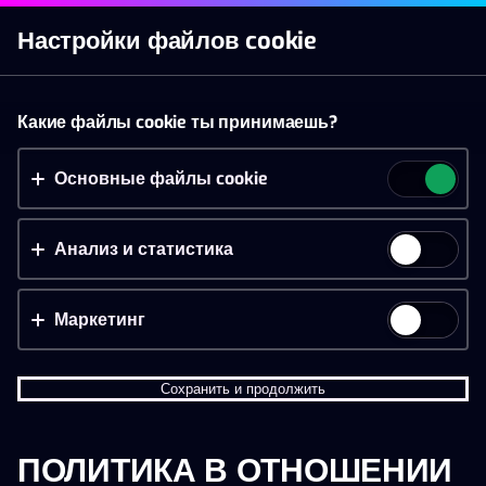
Начать игру
Настройки файлов cookie
Слоты
Live казино
Ставки
Акции
Новое п
Принять файлы cookie?
Какие файлы cookie ты принимаешь?
На этом веб-сайте используются 3 различных типа
файлов cookie: основные, отслеживающие и
Основные файлы cookie
маркетинговые.
Анализ и статистика
Принять всё
Настройки и информация
Маркетинг
Сохранить и продолжить
ПОЛИТИКА В ОТНОШЕНИИ