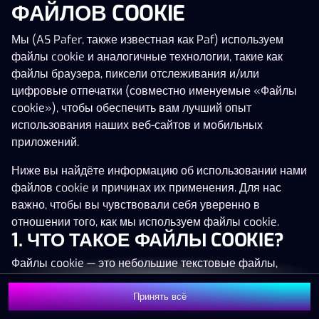
ФАЙЛОВ COOKIE
Нажми в любое место!
Мы (AS Pafer, также известная как Paf) используем
файлы cookie и аналогичные технологии, такие как
файлы браузера, пиксели отслеживания и/или
цифровые отпечатки (совместно именуемые «Файлы
cookie»), чтобы обеспечить вам лучший опыт
использования наших веб-сайтов и мобильных
приложений.
Ниже вы найдёте информацию об использовании нами
файлов cookie и причинах их применения. Для нас
важно, чтобы вы чувствовали себя уверенно в
отношении того, как мы используем файлы cookie.
1. ЧТО ТАКОЕ ФАЙЛЫ COOKIE?
MEGA
1 401 506 €
Файлы cookie — это небольшие текстовые файлы,
MAJOR
55 301 €
которые сохраняются на вашем устройстве (например,
на компьютере, мобильном телефоне или планшете)
Принять всё
MINOR
1 002 €
Присоединиться
при посещении наших веб-сайтов. Размещение