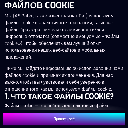
ФАЙЛОВ COOKIE
Нажми в любое место!
Мы (AS Pafer, также известная как Paf) используем
файлы cookie и аналогичные технологии, такие как
файлы браузера, пиксели отслеживания и/или
цифровые отпечатки (совместно именуемые «Файлы
cookie»), чтобы обеспечить вам лучший опыт
использования наших веб-сайтов и мобильных
приложений.
Ниже вы найдёте информацию об использовании нами
файлов cookie и причинах их применения. Для нас
важно, чтобы вы чувствовали себя уверенно в
отношении того, как мы используем файлы cookie.
1. ЧТО ТАКОЕ ФАЙЛЫ COOKIE?
MEGA
1 372 684 €
Файлы cookie — это небольшие текстовые файлы,
MAJOR
20 715 €
которые сохраняются на вашем устройстве (например,
на компьютере, мобильном телефоне или планшете)
Принять всё
MINOR
1 540 €
Присоединиться
при посещении наших веб-сайтов. Размещение