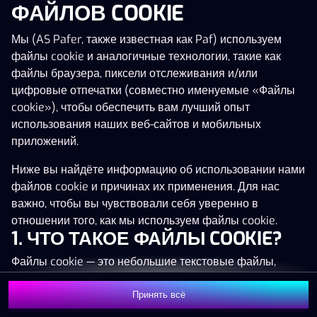
ФАЙЛОВ COOKIE
Нажми в любое место!
Мы (AS Pafer, также известная как Paf) используем
файлы cookie и аналогичные технологии, такие как
файлы браузера, пиксели отслеживания и/или
цифровые отпечатки (совместно именуемые «Файлы
cookie»), чтобы обеспечить вам лучший опыт
использования наших веб-сайтов и мобильных
приложений.
Ниже вы найдёте информацию об использовании нами
файлов cookie и причинах их применения. Для нас
важно, чтобы вы чувствовали себя уверенно в
отношении того, как мы используем файлы cookie.
1. ЧТО ТАКОЕ ФАЙЛЫ COOKIE?
Файлы cookie — это небольшие текстовые файлы,
MEGA
1 377 776 €
которые сохраняются на вашем устройстве (например,
на компьютере, мобильном телефоне или планшете)
Принять всё
MAJOR
26 825 €
Присоединиться
при посещении наших веб-сайтов. Размещение