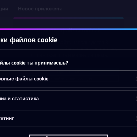
ции
Новое приложение
Принять файлы cookie?
ки файлов cookie
На этом веб-сайте используются 3
различных типа файлов cookie: основные,
отслеживающие и маркетинговые.
йлы cookie ты принимаешь?
Принять всё
вные файлы cookie
Настройки и информация
из и статистика
етинг