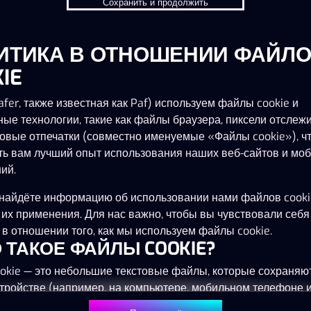
Сохранить и продолжить
ИТИКА В ОТНОШЕНИИ ФАЙЛ
Эта игра запускается как демо-версия.
Пожалуйста, авторизуйся, чтобы играть в
IE
эту игру на наличные деньги.
fer, также известная как Paf) используем файлы cookie и
ные технологии, такие как файлы браузера, пиксели отслеж
Начать игру
овые отпечатки (совместно именуемые «Файлы cookie»), ч
ть вам лучший опыт использования наших веб-сайтов и мо
ий.
найдёте информацию об использовании нами файлов cooki
 их применения. Для нас важно, чтобы вы чувствовали себя
в отношении того, как мы используем файлы cookie.
ТО ТАКОЕ ФАЙЛЫ COOKIE?
okie — это небольшие текстовые файлы, которые сохраняю
тройстве (например, на компьютере, мобильном телефоне 
) при посещении наших веб-сайтов. Размещение файлов co