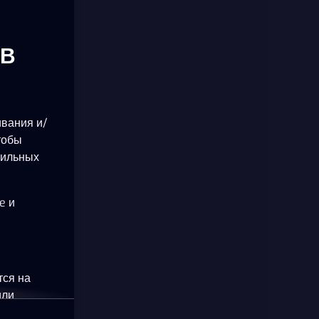
ОВ
ивания и/
тобы
бильных
e и
тся на
или
okie