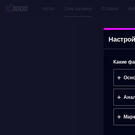
Слоты
Live казино
Ставки
Ак
Настрой
Какие фа
Осно
Анал
Марк