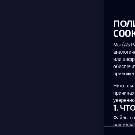
ПОЛ
COOK
Мы (AS Pa
аналогич
или цифр
обеспечи
приложен
Ниже вы 
причинах
уверенно 
1. Ч
Файлы co
вашем ус
планшете