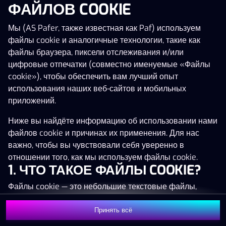
ФАЙЛОВ COOKIE
Мы (AS Pafer, также известная как Paf) используем
файлы cookie и аналогичные технологии, такие как
Эта игра запускается как демо-версия.
файлы браузера, пиксели отслеживания и/или
Пожалуйста, авторизуйся, чтобы играть в
цифровые отпечатки (совместно именуемые «Файлы
эту игру на наличные деньги.
cookie»), чтобы обеспечить вам лучший опыт
использования наших веб-сайтов и мобильных
Начать игру
приложений.
Ниже вы найдёте информацию об использовании нами
файлов cookie и причинах их применения. Для нас
важно, чтобы вы чувствовали себя уверенно в
отношении того, как мы используем файлы cookie.
1. ЧТО ТАКОЕ ФАЙЛЫ COOKIE?
Файлы cookie — это небольшие текстовые файлы,
которые сохраняются на вашем устройстве (например,
на компьютере, мобильном телефоне или планшете)
Принять всё
при посещении наших веб-сайтов. Размещение