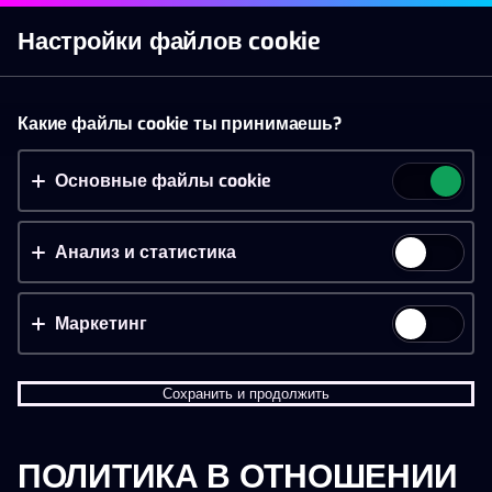
Начать игру
Настройки файлов cookie
Слоты
Live казино
Ставки
Акции
Новое п
Принять файлы cookie?
Какие файлы cookie ты принимаешь?
На этом веб-сайте используются 3 различных типа
файлов cookie: основные, отслеживающие и
Основные файлы cookie
маркетинговые.
Анализ и статистика
Принять всё
Настройки и информация
Маркетинг
Сохранить и продолжить
ПОЛИТИКА В ОТНОШЕНИИ