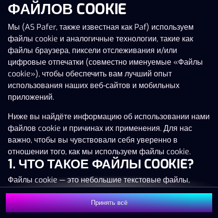
ФАЙЛОВ COOKIE
Мы (AS Pafer, также известная как Paf) используем
файлы cookie и аналогичные технологии, такие как
Эта игра запускается как демо-версия.
файлы браузера, пиксели отслеживания и/или
Пожалуйста, авторизуйся, чтобы играть в
цифровые отпечатки (совместно именуемые «Файлы
эту игру на наличные деньги.
cookie»), чтобы обеспечить вам лучший опыт
использования наших веб-сайтов и мобильных
Начать игру
приложений.
Ниже вы найдёте информацию об использовании нами
файлов cookie и причинах их применения. Для нас
важно, чтобы вы чувствовали себя уверенно в
отношении того, как мы используем файлы cookie.
1. ЧТО ТАКОЕ ФАЙЛЫ COOKIE?
Файлы cookie — это небольшие текстовые файлы,
которые сохраняются на вашем устройстве (например,
на компьютере, мобильном телефоне или планшете)
Принять всё
при посещении наших веб-сайтов. Размещение