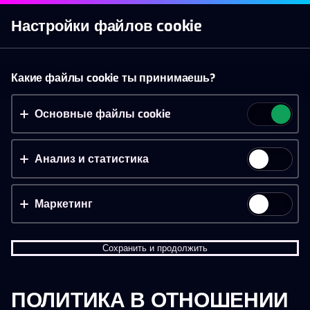
Начать игру
Настройки файлов cookie
Слоты
Live казино
Ставки
Акции
Новое п
Принять файлы cookie?
Какие файлы cookie ты принимаешь?
На этом веб-сайте используются 3 различных типа
файлов cookie: основные, отслеживающие и
Основные файлы cookie
маркетинговые.
Анализ и статистика
Принять всё
Настройки и информация
Маркетинг
Сохранить и продолжить
ПОЛИТИКА В ОТНОШЕНИИ