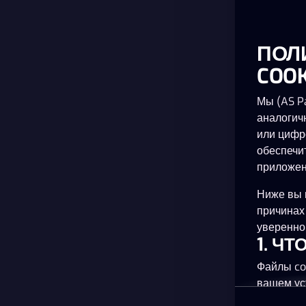
ПОЛ
COOK
Мы (AS Pa
аналогич
или цифр
обеспечи
приложен
Ниже вы 
причинах
уверенно 
1. Ч
Файлы co
вашем ус
планшете