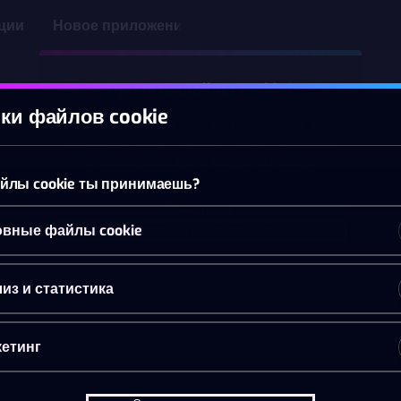
ции
Новое приложение
Принять файлы cookie?
ки файлов cookie
На этом веб-сайте используются 3
различных типа файлов cookie: основные,
отслеживающие и маркетинговые.
йлы cookie ты принимаешь?
Принять всё
вные файлы cookie
Настройки и информация
из и статистика
етинг