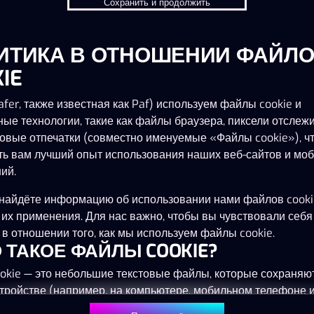
Сохранить и продолжить
ИТИКА В ОТНОШЕНИИ ФАЙЛ
Эта игра запускается как демо-версия.
Пожалуйста, авторизуйся, чтобы играть в
IE
эту игру на наличные деньги.
fer, также известная как Paf) используем файлы cookie и
ные технологии, такие как файлы браузера, пиксели отслеж
Начать игру
овые отпечатки (совместно именуемые «Файлы cookie»), ч
ть вам лучший опыт использования наших веб-сайтов и мо
ий.
найдёте информацию об использовании нами файлов cooki
 их применения. Для нас важно, чтобы вы чувствовали себя
в отношении того, как мы используем файлы cookie.
ТО ТАКОЕ ФАЙЛЫ COOKIE?
okie — это небольшие текстовые файлы, которые сохраняю
тройстве (например, на компьютере, мобильном телефоне 
) при посещении наших веб-сайтов. Размещение файлов co