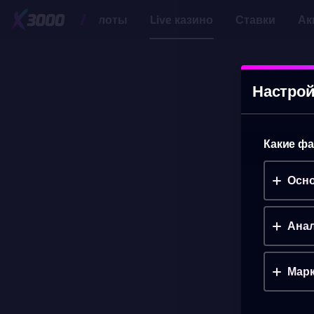
Слоты
Live казино
Ставки
Ак
Настрой
Какие фа
Осно
Анал
Марк