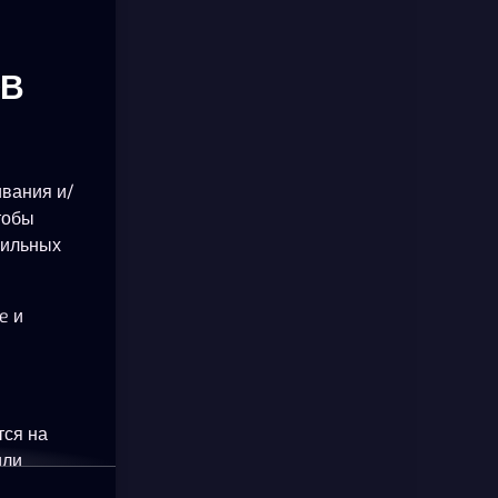
ОВ
ивания и/
тобы
бильных
e и
тся на
или
okie