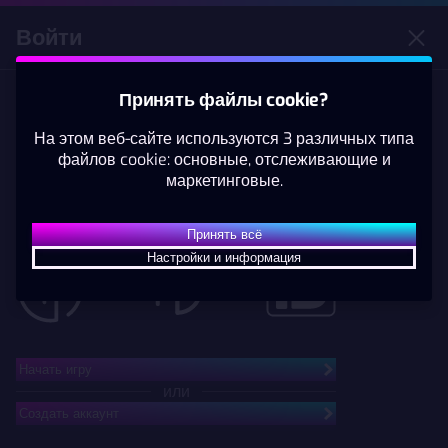
Начать игру
Войти
00:12
Слоты
Live казино
Ставки
Акции
Новое п
Эта игра запускается как демо-версия.
Принять файлы cookie?
Пожалуйста, авторизуйся, чтобы играть в
Бонусное предложение доступно
эту игру на наличные деньги.
только для новых игроков
На этом веб-сайте используются 3 различных типа
файлов cookie: основные, отслеживающие и
Создать аккаунт
100% бонус + 100 фриспинов
bonus-program
маркетинговые.
Казино
Играй в демо
Принять всё
Настройки и информация
Начать игру
или
Создать аккаунт
Готов к игре?