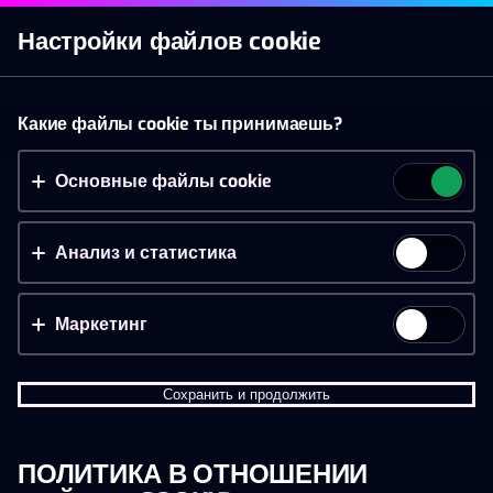
Начать игру
Настройки файлов cookie
Слоты
Live казино
Ставки
Акции
Новое п
Принять файлы cookie?
Какие файлы cookie ты принимаешь?
На этом веб-сайте используются 3 различных типа
РИСКИ ИГРЫ
файлов cookie: основные, отслеживающие и
Основные файлы cookie
Назад
маркетинговые.
РИСКИ ИГРЫ
Анализ и статистика
Принять всё
Скорость
Настройки и информация
Скорость игры является фактором, который
Маркетинг
больше всего влияет на уровень риска в играх.
Чем короче время между каждым действием и
каждым результатом, тем выше риск.
Сохранить и продолжить
Звук и дизайн
Игры обычно состоят из различных комбинаций
ПОЛИТИКА В ОТНОШЕНИИ
и вариаций звуковых эффектов и визуальных