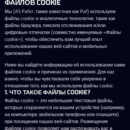
ФАЙЛОВ COOKIE
элементов. Эти элементы были разработаны,
чтобы создать максимальное волнение для
Мы (AS Pafer, также известная как Paf) используем
игрока. Это значительный фактор риска,
файлы cookie и аналогичные технологии, такие как
поскольку игра становится более
файлы браузера, пиксели отслеживания и/или
увлекательной.
цифровые отпечатки (совместно именуемые «Файлы
Увеличение ставок
cookie»), чтобы обеспечить вам лучший опыт
использования наших веб-сайтов и мобильных
Азарт приводит к постоянному повышению
приложений.
ставок, и это может привести к возможной
потере контроля во время игры.
Ниже вы найдёте информацию об использовании нами
Шанс выиграть
файлов cookie и причинах их применения. Для нас
важно, чтобы вы чувствовали себя уверенно в
Когда игрок выигрывает, возникает чувство
отношении того, как мы используем файлы cookie.
"вознаграждения". Несколько небольших
1. ЧТО ТАКОЕ ФАЙЛЫ COOKIE?
выигрышей, сгруппированных вместе, могут
Файлы cookie — это небольшие текстовые файлы,
создать иллюзию повышения шансов на
которые сохраняются на вашем устройстве (например,
выигрыш, что ещё больше увеличит риск
на компьютере, мобильном телефоне или планшете)
развития игровой зависимости.
Непрерывная игра
при посещении наших веб-сайтов. Размещение
файлов cookie позволяет нам распознавать вас и