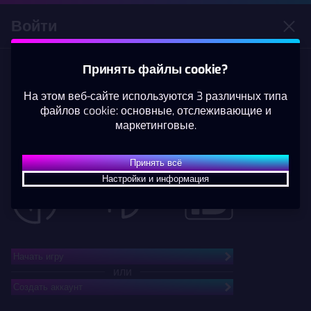
Начать игру
Войти
Слоты
Live казино
Ставки
Акции
Новое п
Принять файлы cookie?
Бонусное предложение доступно
только для новых игроков
На этом веб-сайте используются 3 различных типа
SPORT
файлов cookie: основные, отслеживающие и
X3000 EE sports
100% бонус + 100 фриспинов
bonus-program
маркетинговые.
Казино
Теннис
Теннис
Международная федерация
Про те
Принять всё
ЛАЙВ
тенниса, мужчины
женщи
Настройки и информация
Oscar Brown
1
Gab
Benjamin Gusic Wan
1
Kay
Начать игру
или
Создать аккаунт
1
1.22
2
3.90
1