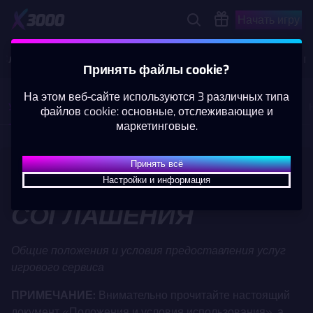
Начать игру
Слоты
Live казино
Ставки
Акции
Новое п
Принять файлы cookie?
На этом веб-сайте используются 3 различных типа
Условия и положения
Политика конфиденциальности
файлов cookie: основные, отслеживающие и
маркетинговые.
Принять всё
Версия: 1.7
Опубликовано: 16.03.2026
УСЛОВИЯ
Настройки и информация
СОГЛАШЕНИЯ
Общие положения и условия предоставления услуг
игрового сервиса
ПРИМЕЧАНИЕ:
Внимательно прочитайте настоящий
документ «Положения и условия использования», а