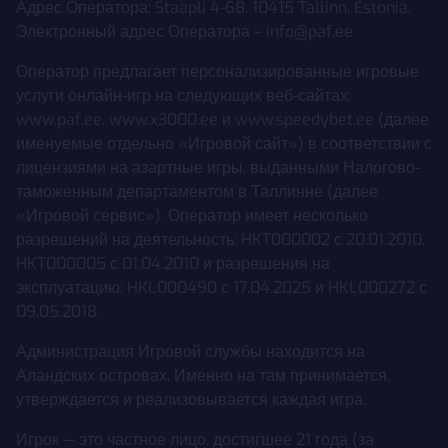
Адрес Оператора: Staapli 4-68, 10415 Tallinn, Estonia.
Электронный адрес Оператора – info@paf.ее
Оператор предлагает персонализированные игровые
услуги онлайн-игр на следующих веб-сайтах:
www.paf.ee, www.x3000.ee и www.speedybet.ee (далее
именуемые отдельно «Игровой сайт») в соответствии с
лицензиями на азартные игры, выданными Налогово-
таможенным департаментом в Таллинне (далее
«Игровой сервис»). Оператор имеет несколько
разрешений на деятельность: HKT000002 с 20.01.2010,
HKT000005 с 01.04.2010 и разрешения на
эксплуатацию: HKL000490 с 17.04.2025 и HKL000272 с
09.05.2018.
Администрация Игровой службы находится на
Аландских островах. Именно на там принимается,
утверждается и реализовывается каждая игра.
Игрок — это частное лицо, достигшее 21 года (за