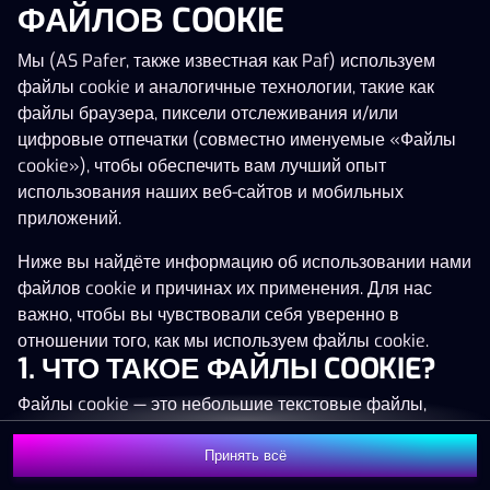
ФАЙЛОВ COOKIE
Нажми в любое место!
Мы (AS Pafer, также известная как Paf) используем
файлы cookie и аналогичные технологии, такие как
файлы браузера, пиксели отслеживания и/или
цифровые отпечатки (совместно именуемые «Файлы
cookie»), чтобы обеспечить вам лучший опыт
использования наших веб-сайтов и мобильных
приложений.
Ниже вы найдёте информацию об использовании нами
файлов cookie и причинах их применения. Для нас
важно, чтобы вы чувствовали себя уверенно в
отношении того, как мы используем файлы cookie.
1. ЧТО ТАКОЕ ФАЙЛЫ COOKIE?
MEGA
1 329 713 €
Файлы cookie — это небольшие текстовые файлы,
MAJOR
61 607 €
которые сохраняются на вашем устройстве (например,
на компьютере, мобильном телефоне или планшете)
Принять всё
MINOR
1 510 €
Присоединиться
при посещении наших веб-сайтов. Размещение