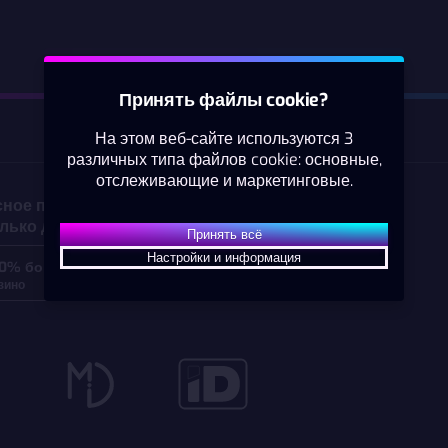
ции
Новое приложение
Эта игра запускается как демо-
Принять файлы cookie?
версия. Пожалуйста, авторизуйся,
чтобы играть в эту игру на наличные
На этом веб-сайте используются 3
деньги.
различных типа файлов cookie: основные,
отслеживающие и маркетинговые.
Создать аккаунт
ное предложение доступно
лько для новых игроков
Играй в демо
Принять всё
Настройки и информация
0% бонус + 100 фриспинов
-program
зино