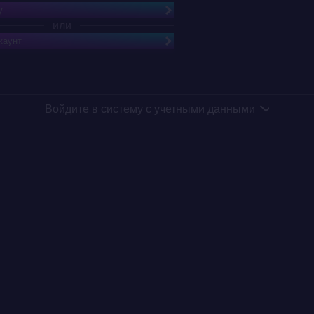
у
или
каунт
Войдите в систему с учетными данными