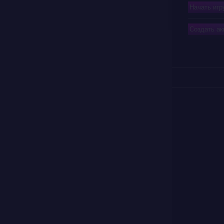
Начать игр
Создать ак