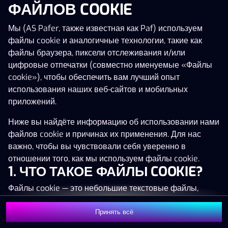
ФАЙЛОВ COOKIE
Нажми в любое место!
Мы (AS Pafer, также известная как Paf) используем
файлы cookie и аналогичные технологии, такие как
файлы браузера, пиксели отслеживания и/или
цифровые отпечатки (совместно именуемые «Файлы
cookie»), чтобы обеспечить вам лучший опыт
использования наших веб-сайтов и мобильных
приложений.
Ниже вы найдёте информацию об использовании нами
файлов cookie и причинах их применения. Для нас
важно, чтобы вы чувствовали себя уверенно в
отношении того, как мы используем файлы cookie.
1. ЧТО ТАКОЕ ФАЙЛЫ COOKIE?
Файлы cookie — это небольшие текстовые файлы,
которые сохраняются на вашем устройстве (например,
на компьютере, мобильном телефоне или планшете)
Принять всё
MEGA
1 376 546 €
Присоединиться
при посещении наших веб-сайтов. Размещение