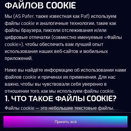
ФАЙЛОВ COOKIE
Нажми в любое место!
Мы (AS Pafer, также известная как Paf) используем
файлы cookie и аналогичные технологии, такие как
файлы браузера, пиксели отслеживания и/или
цифровые отпечатки (совместно именуемые «Файлы
cookie»), чтобы обеспечить вам лучший опыт
использования наших веб-сайтов и мобильных
приложений.
Ниже вы найдёте информацию об использовании нами
файлов cookie и причинах их применения. Для нас
важно, чтобы вы чувствовали себя уверенно в
отношении того, как мы используем файлы cookie.
1. ЧТО ТАКОЕ ФАЙЛЫ COOKIE?
MEGA
1 346 251 €
Файлы cookie — это небольшие текстовые файлы,
которые сохраняются на вашем устройстве (например,
MAJOR
81 453 €
на компьютере, мобильном телефоне или планшете)
Принять всё
Присоединиться
при посещении наших веб-сайтов. Размещение
MINOR
476 €