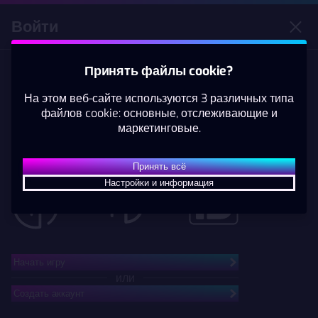
Начать игру
Войти
00:13
Слоты
Live казино
Ставки
Акции
Новое п
Эта игра запускается как демо-версия.
Принять файлы cookie?
Пожалуйста, авторизуйся, чтобы играть в
Бонусное предложение доступно
эту игру на наличные деньги.
только для новых игроков
На этом веб-сайте используются 3 различных типа
файлов cookie: основные, отслеживающие и
Создать аккаунт
100% бонус + 100 фриспинов
bonus-program
маркетинговые.
Казино
Играй в демо
Принять всё
Настройки и информация
Начать игру
или
Создать аккаунт
Готов к игре?