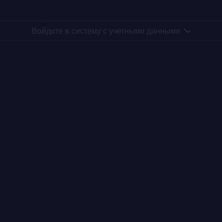
Нажми в любое место!
Войдите в систему с учетными данными
MEGA
1 354 101 €
MAJOR
90 873 €
Присоединиться
MINOR
108 €