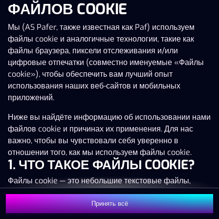
ФАЙЛОВ COOKIE
Нажми в любое место!
Мы (AS Pafer, также известная как Paf) используем
файлы cookie и аналогичные технологии, такие как
файлы браузера, пиксели отслеживания и/или
цифровые отпечатки (совместно именуемые «Файлы
cookie»), чтобы обеспечить вам лучший опыт
использования наших веб-сайтов и мобильных
приложений.
Ниже вы найдёте информацию об использовании нами
файлов cookie и причинах их применения. Для нас
важно, чтобы вы чувствовали себя уверенно в
отношении того, как мы используем файлы cookie.
1. ЧТО ТАКОЕ ФАЙЛЫ COOKIE?
MEGA
1 350 237 €
Файлы cookie — это небольшие текстовые файлы,
MAJOR
86 237 €
которые сохраняются на вашем устройстве (например,
на компьютере, мобильном телефоне или планшете)
Принять всё
MINOR
1 769 €
Присоединиться
при посещении наших веб-сайтов. Размещение