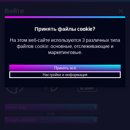
Начать игру
Войти
00:12
Слоты
Live казино
Ставки
Акции
Новое п
Эта игра запускается как демо-версия.
Принять файлы cookie?
Пожалуйста, авторизуйся, чтобы играть в
Бонусное предложение доступно
эту игру на наличные деньги.
только для новых игроков
На этом веб-сайте используются 3 различных типа
файлов cookie: основные, отслеживающие и
Создать аккаунт
100% бонус + 100 фриспинов
bonus-program
маркетинговые.
Казино
Играй в демо
Принять всё
Настройки и информация
Начать игру
или
Создать аккаунт
Готов к игре?