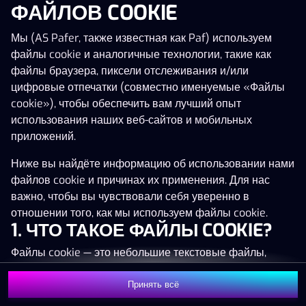
ФАЙЛОВ COOKIE
Нажми в любое место!
Мы (AS Pafer, также известная как Paf) используем
файлы cookie и аналогичные технологии, такие как
файлы браузера, пиксели отслеживания и/или
цифровые отпечатки (совместно именуемые «Файлы
cookie»), чтобы обеспечить вам лучший опыт
использования наших веб-сайтов и мобильных
приложений.
Ниже вы найдёте информацию об использовании нами
файлов cookie и причинах их применения. Для нас
важно, чтобы вы чувствовали себя уверенно в
отношении того, как мы используем файлы cookie.
1. ЧТО ТАКОЕ ФАЙЛЫ COOKIE?
Файлы cookie — это небольшие текстовые файлы,
которые сохраняются на вашем устройстве (например,
на компьютере, мобильном телефоне или планшете)
Принять всё
MEGA
1 346 135 €
Присоединиться
при посещении наших веб-сайтов. Размещение