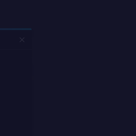
Начать игру
00:15