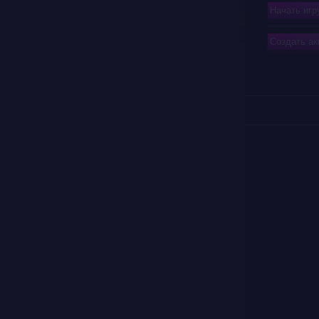
Начать игр
Создать ак