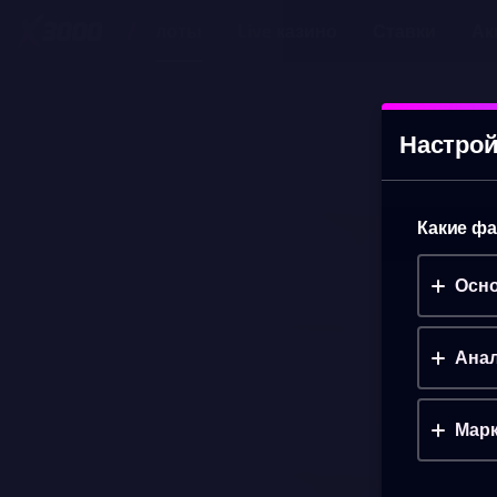
Слоты
Live казино
Ставки
Ак
PIGGY RICHES BEGINS
(ДЕМО)
Настрой
Какие фа
Осно
Анал
Марк