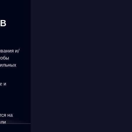
ОВ
ивания и/
тобы
бильных
e и
тся на
или
okie