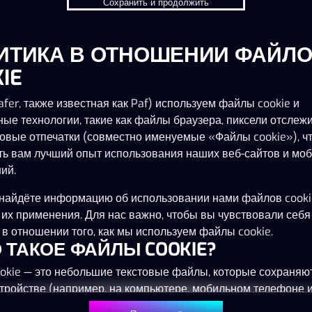
Сохранить и продолжить
ИТИКА В ОТНОШЕНИИ ФАЙЛ
IE
fer, также известная как Paf) используем файлы cookie и
ные технологии, такие как файлы браузера, пиксели отслеж
овые отпечатки (совместно именуемые «Файлы cookie»), ч
ть вам лучший опыт использования наших веб-сайтов и мо
ий.
найдёте информацию об использовании нами файлов cooki
 их применения. Для нас важно, чтобы вы чувствовали себя
в отношении того, как мы используем файлы cookie.
ТО ТАКОЕ ФАЙЛЫ COOKIE?
okie — это небольшие текстовые файлы, которые сохраняю
тройстве (например, на компьютере, мобильном телефоне 
) при посещении наших веб-сайтов. Размещение файлов co