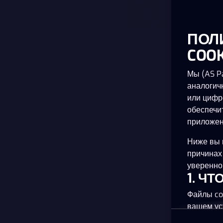
ПОЛ
COOK
Мы (AS Pa
аналогич
или цифр
обеспечи
приложен
Ниже вы 
причинах
уверенно 
1. Ч
Файлы co
вашем ус
планшете