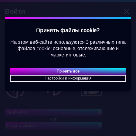
Начать игру
Войти
00:12
Слоты
Live казино
Ставки
Акции
Новое п
Эта игра запускается как демо-версия.
Принять файлы cookie?
Пожалуйста, авторизуйся, чтобы играть в
Бонусное предложение доступно
эту игру на наличные деньги.
только для новых игроков
На этом веб-сайте используются 3 различных типа
файлов cookie: основные, отслеживающие и
Создать аккаунт
100% бонус + 100 фриспинов
bonus-program
маркетинговые.
Казино
Играй в демо
Принять всё
Настройки и информация
Начать игру
или
Создать аккаунт
Готов к игре?