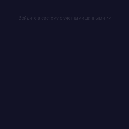
Нажми в любое место!
Войдите в систему с учетными данными
MEGA
1 376 226 €
MAJOR
24 965 €
MINOR
107 €
Присоединиться