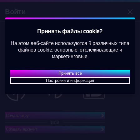
Начать игру
Войти
Слоты
Live казино
Ставки
Акции
Новое п
Принять файлы cookie?
Бонусное предложение доступно
только для новых игроков
На этом веб-сайте используются 3 различных типа
ХЭЛЛОУИН
Хэллоуин
(
293
)
файлов cookie: основные, отслеживающие и
Ghostfather - Awakened
Pinateros VS Zombies
Wolf Legend Megaw
100% бонус + 100 фриспинов
bonus-program
маркетинговые.
Казино
Принять всё
Настройки и информация
Начать игру
Dead Mans Drop
Cash & Carry™
Creepy Riches
или
Создать аккаунт