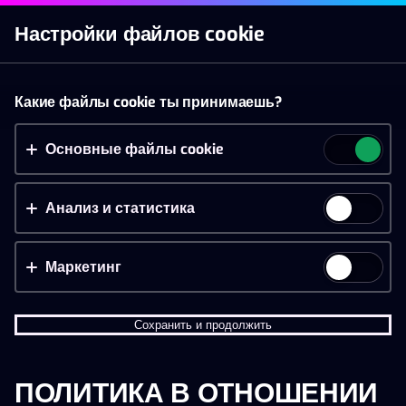
Начать игру
Настройки файлов cookie
Слоты
Live казино
Ставки
Акции
Новое п
Принять файлы cookie?
Какие файлы cookie ты принимаешь?
На этом веб-сайте используются 3 различных типа
файлов cookie: основные, отслеживающие и
Основные файлы cookie
маркетинговые.
Анализ и статистика
Принять всё
Настройки и информация
Маркетинг
Сохранить и продолжить
ПОЛИТИКА В ОТНОШЕНИИ