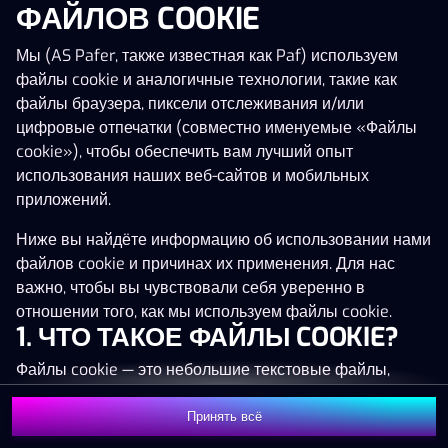
ФАЙЛОВ COOKIE
Мы (AS Pafer, также известная как Paf) используем
файлы cookie и аналогичные технологии, такие как
Эта игра запускается как демо-версия.
файлы браузера, пиксели отслеживания и/или
Пожалуйста, авторизуйся, чтобы играть в
цифровые отпечатки (совместно именуемые «Файлы
эту игру на наличные деньги.
cookie»), чтобы обеспечить вам лучший опыт
использования наших веб-сайтов и мобильных
Начать игру
приложений.
Ниже вы найдёте информацию об использовании нами
файлов cookie и причинах их применения. Для нас
важно, чтобы вы чувствовали себя уверенно в
отношении того, как мы используем файлы cookie.
1. ЧТО ТАКОЕ ФАЙЛЫ COOKIE?
Файлы cookie — это небольшие текстовые файлы,
которые сохраняются на вашем устройстве (например,
на компьютере, мобильном телефоне или планшете)
Принять всё
при посещении наших веб-сайтов. Размещение