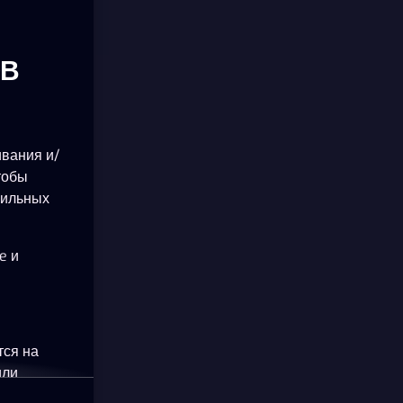
ОВ
ивания и/
тобы
бильных
e и
тся на
или
okie