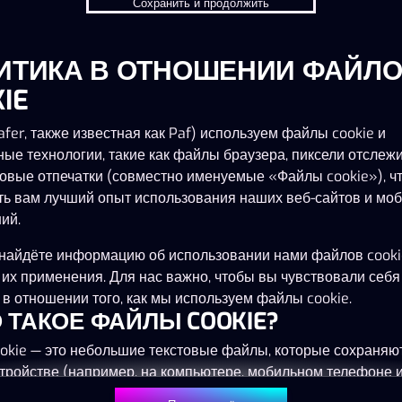
Сохранить и продолжить
ИТИКА В ОТНОШЕНИИ ФАЙЛ
IE
fer, также известная как Paf) используем файлы cookie и
ные технологии, такие как файлы браузера, пиксели отслеж
овые отпечатки (совместно именуемые «Файлы cookie»), ч
ть вам лучший опыт использования наших веб-сайтов и мо
ий.
найдёте информацию об использовании нами файлов cooki
 их применения. Для нас важно, чтобы вы чувствовали себя
в отношении того, как мы используем файлы cookie.
ТО ТАКОЕ ФАЙЛЫ COOKIE?
okie — это небольшие текстовые файлы, которые сохраняю
тройстве (например, на компьютере, мобильном телефоне 
) при посещении наших веб-сайтов. Размещение файлов co