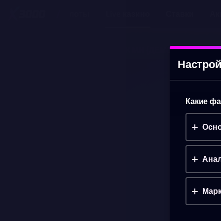
Слоты
Live казино
Ставки
Ак
SINGLE DECK BLACKJACK MH
(ДЕМО)
Настрой
Какие фа
Осно
Анал
Марк