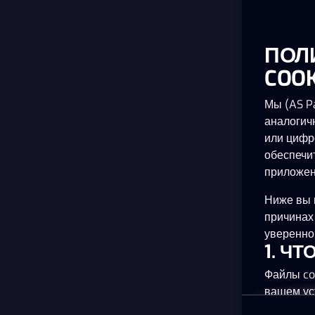
ПОЛ
COOK
Мы (AS Pa
аналогич
или цифр
обеспечи
приложен
Ниже вы 
причинах
уверенно 
1. Ч
Файлы co
вашем ус
планшете