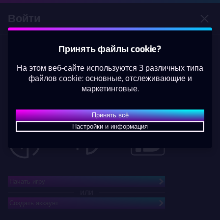
Начать игру
Войти
00:13
Слоты
Live казино
Ставки
Акции
Новое п
Эта игра запускается как демо-версия.
Принять файлы cookie?
Пожалуйста, авторизуйся, чтобы играть в
Бонусное предложение доступно
эту игру на наличные деньги.
только для новых игроков
На этом веб-сайте используются 3 различных типа
файлов cookie: основные, отслеживающие и
Создать аккаунт
100% бонус + 100 фриспинов
bonus-program
маркетинговые.
Казино
Играй в демо
Принять всё
Настройки и информация
Начать игру
или
Создать аккаунт
Готов к игре?