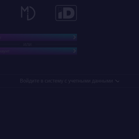
Twilio Ireland Limited
3 Dublin Landings
North Wall Quay
Dublin 1, Ireland
Twilio Privacy Statement
у
или
LexisNexis Risk Solutions Europe Limited
каунт
Global Reach
Dunleavy Drive
Cardiff CF11 0SN
UK
Войдите в систему с учетными данными
LexisNexis Privacy Policy
Tennis Integrity Unit
c/o International Tennis Federation
Bank Lane, Roehampton
London, SW15 5XZ
UK
Tennis Integrity Units Privacy Policy