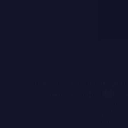
Правила и Условия
Информация о к
Оператором x
регистрацион
10415, Esto
24:00, Сб - Вс