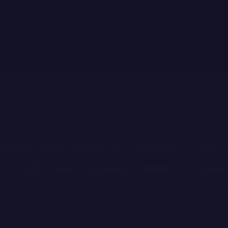
омпании
Ответственная игра
Партнеры
Служба п
3000.ee является AS Pafer, компания, зарегистрированная 
ным номером 10017059 и зарегистрированная по адресу Staap
nia. Свяжись с нами по support@x3000.ee. Часы работы: Пн - 
 с 10:00 - 18:00. AS Pafer – игорная компания, имеющая лице