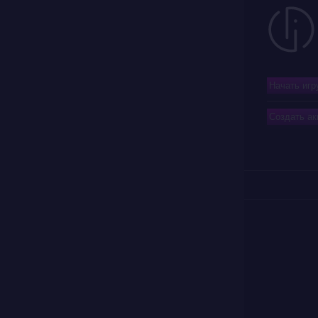
Начать игр
Создать ак