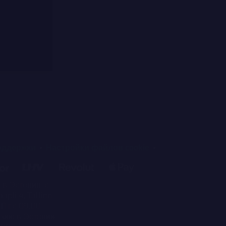
оддержки
Настройки файлов cookie
в Эстонии, с
li 4, Tallinn
Пт с 09:00 –
нзию в Эстонии.