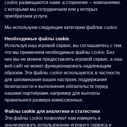
cookie размещаются нами, а сторонние — компаниями,
с которыми мы сотрудничаем или у которых
приобретаем услуги.
Sports Blackjack 1
Live Unlimited Blackjack
Classic Always 6 Bla
Мы используем следующие категории файлов cookie:
Необходимые файлы cookie
Используя наш игровой сервис, вы соглашаетесь с тем,
что мы применяем необходимые файлы cookie. Без
них мы не можем предоставлять игровой сервис, а наш
веб-сайт не может функционировать надлежащим
образом. Эти файлы cookie используются, в частности,
для запоминания ваших настроек, поддержания
Classic Always 6 Blackjack 1
Blackjack LINK
Jade Speed Blackjack
безопасности и выполнения обязательств перед
нашими партнёрами, например для выплаты
правильного размера комиссионных.
Файлы cookie для аналитики и статистики
Эти файлы cookie позволяют нам измерять и
анализировать использование игрового сервиса и