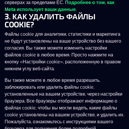
серверах за пределами ЕС.
Подробнее о том, как
Staapli 4, Tallinn 10415, Estonia. Свяжись с нами по
Meta использует ваши данные
.
support@x3000.ee. Часы работы: Пн - Пт с 09:00 –
3. КАК УДАЛИТЬ ФАЙЛЫ
24:00, Сб - Вс с 10:00 - 18:00. AS Pafer – игорная
COOKIE?
компания, имеющая лицензию в Эстонии. Лицензии на
деятельность №: HKT000002 (действует с 20.01.2010) и
Файлы cookie для аналитики, статистики и маркетинга
HKT00005 (действует с 01.04.2010), также имеются
не будут установлены на ваше устройство без вашего
организационные лицензии HKL000317 (действует с
17.04.2020) и HKL000272 (действует с 8.05.2018). Все
согласия. Вы также можете изменить настройки
эти разрешения на деятельность и организацию были
файлов cookie в любое время. Просто нажмите на
выданы Налогово-таможенным департаментом
кнопку «Настройки cookie», расположенную в правом
Эстонии.
нижнем углу веб-сайта.
Внимание! Участие в азартных играх может вызвать
Вы также можете в любое время разрешить,
зависимость. Если у тебя возникла зависимость или
заблокировать или удалить файлы cookie,
появились проблемы, пожалуйста,
обратись за
установленные на вашем устройстве, через настройки
помощью
.
браузера. Все браузеры отображают информацию о
файлах cookie, чтобы вы могли видеть, какие файлы
cookie установлены на вашем устройстве, и удалить их.
Пожалуйста, ознакомьтесь с инструкциями вашего
браузера для получения более подробной