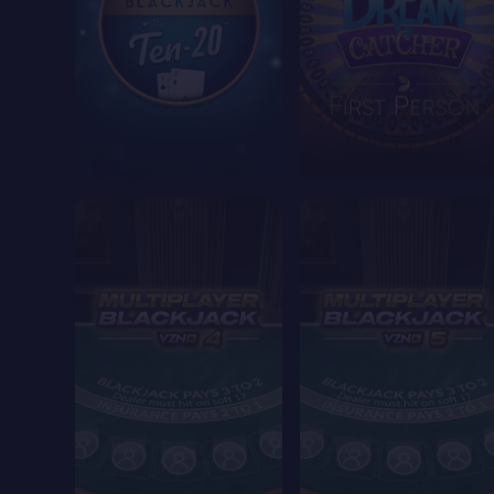
Blackjack VZN 4
Blackjack VZN 5