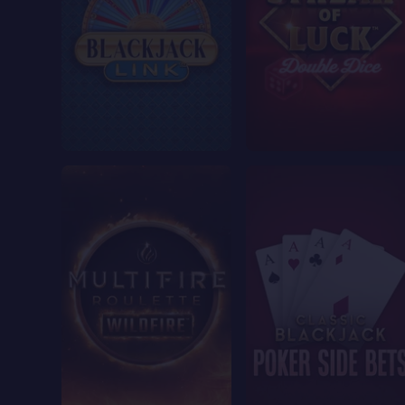
Multifire Roulette Wildfire
Classic Blackjack Poker 