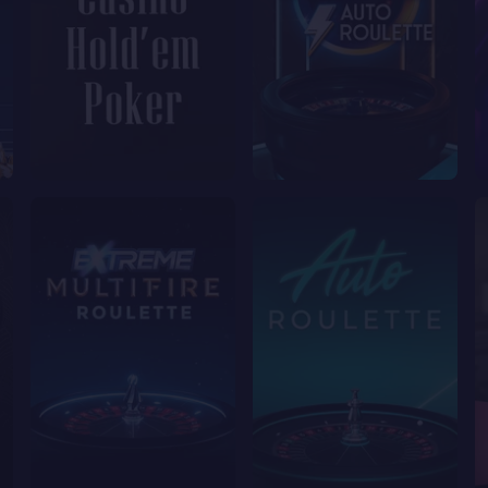
Extreme Multifire Roulette
Auto Roulette
R