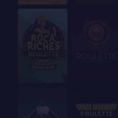
Roca Riches Roulette
European Roulette
Classic Blackjack with Perfect-11
Space Invaders Roulett