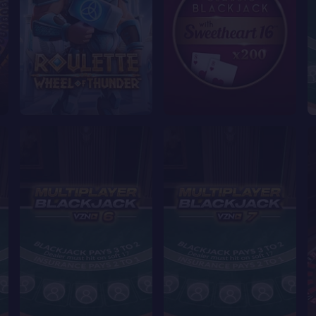
Blackjack VZN 6
Blackjack VZN 7
F