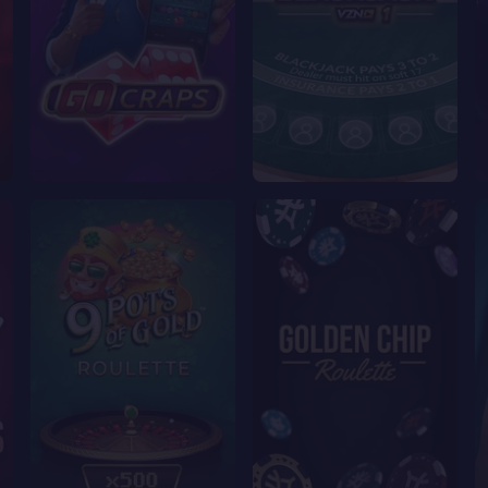
Side Bets
9 Pots of Gold Roulette
Golden Chip Roulette
C