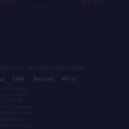
оддержки
Настройки файлов cookie
в Эстонии, с
li 4, Tallinn
Пт с 09:00 –
нзию в Эстонии.
0005 (действует
действует с
деятельность и