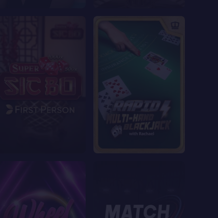
e-Perfect Bonus
irst Person Super Sic Bo
Rapid Multihand Blackjack with Ra
heel of Winners
Match Day