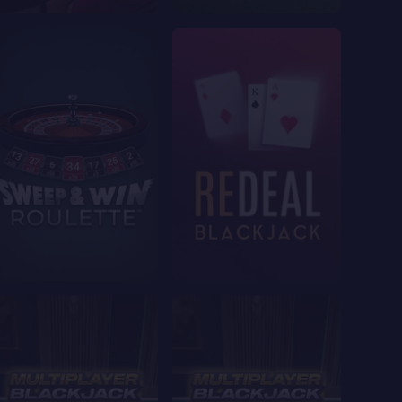
 Baccarat
weep & Win Roulette
ReDeal Blackjack
heart 16
lackjack VZN 2
Blackjack VZN 3