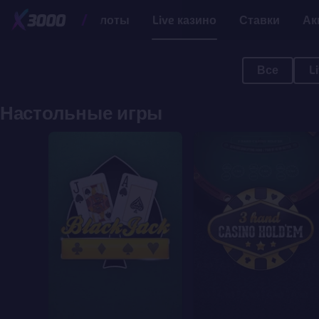
Слоты
Live казино
Ставки
Ак
LIVE КАЗИНО
Все
L
Настольные игры
Blackjack MH
3 Hand Casino Holdem