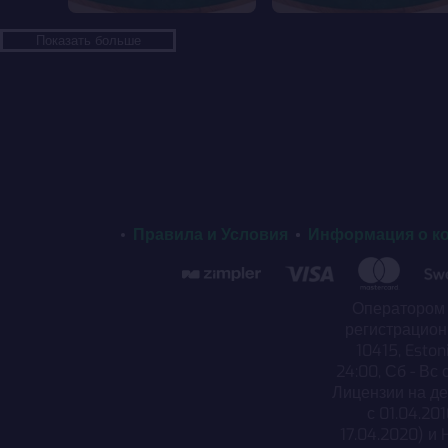
Показать больше
Правила и Условия
Информация о к
Оператором x
регистрацион
10415, Esto
24:00, Сб - Вс
Лицензии на де
с 01.04.20
17.04.2020) и