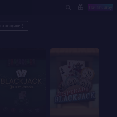
Начать игру
ставщики
H
irst Person Blackjack
Desperado Blackjack