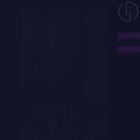
Marble Race
War
Начать игр
Создать ак
Crazy Pachinko
Mega Fire Blaze Lucky B