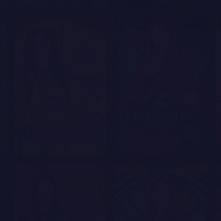
Funky Time
Lightning Storm
M
Red Door Roulette
Dream Catcher
P