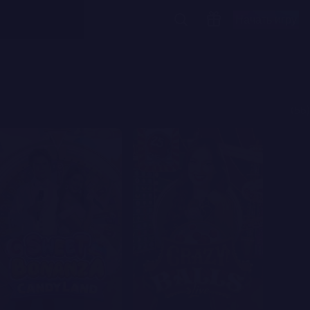
Начать игру
(
56
)
weet Bonanza CandyLand
Crazy Balls Live