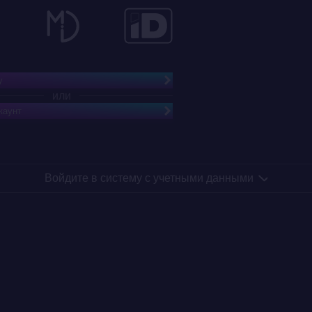
Race Track
Sakura Fortune Live
B
у
или
каунт
Войдите в систему с учетными данными
all Live
The Greatest Card Show Live
Fireball Roulette
L