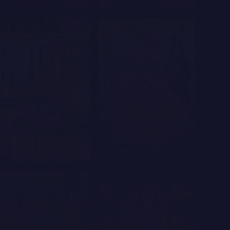
ONOPOLY Roulette
Wonderland Lucky Ball
owerUP Roulette
Fan Tan