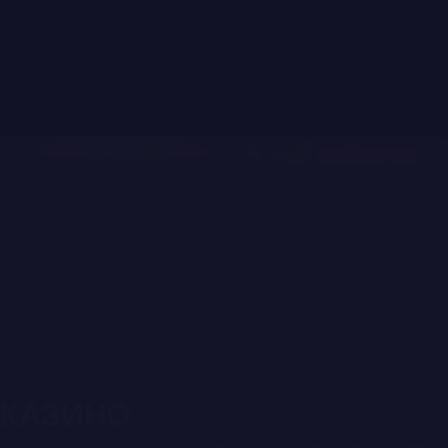
E КАЗИНО