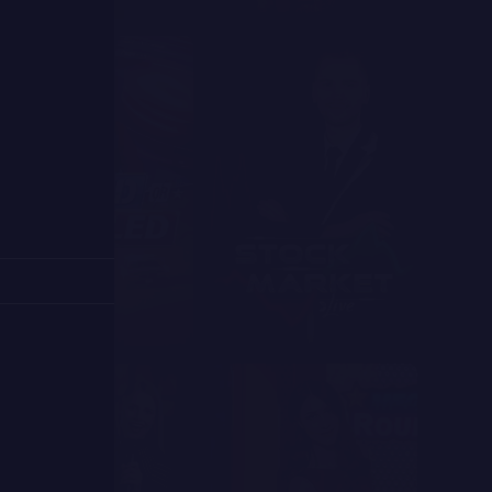
usted or Bailed Live
Stock Market
ightning Roulette
Mega Fire Blaze Roulette Live