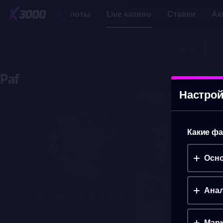
Слоты
Live казино
Ставки
Ак
LIVE КАЗИНО
Все
L
Paf
Настрой
Blackjack
Desperado Blackjack
Какие фа
Осно
Анал
Марк