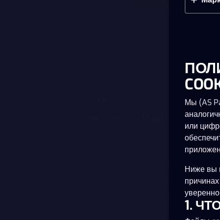
ПОЛ
COOK
Правила и Условия
Информация о к
Мы (AS Pa
аналогич
или цифр
Оператором x
обеспечи
регистрацион
приложен
10415, Esto
24:00, Сб - Вс
Ниже вы 
Лицензии на де
причинах
с 01.04.20
уверенно 
17.04.2020) и
1. Ч
организ