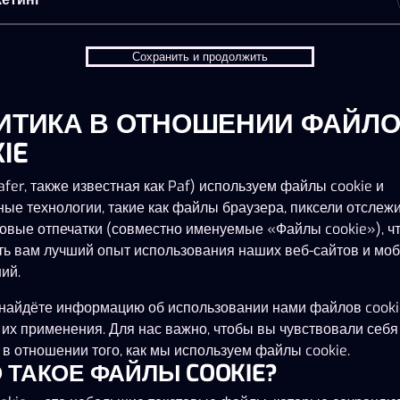
Сохранить и продолжить
ИТИКА В ОТНОШЕНИИ ФАЙЛ
IE
омпании
Ответственная игра
Партнеры
Служба п
fer, также известная как Paf) используем файлы cookie и
ные технологии, такие как файлы браузера, пиксели отслеж
овые отпечатки (совместно именуемые «Файлы cookie»), ч
3000.ee является AS Pafer, компания, зарегистрированная 
ть вам лучший опыт использования наших веб-сайтов и мо
ным номером 10017059 и зарегистрированная по адресу Staap
ий.
nia. Свяжись с нами по support@x3000.ee. Часы работы: Пн - 
 с 10:00 - 18:00. AS Pafer – игорная компания, имеющая лице
найдёте информацию об использовании нами файлов cooki
ятельность №: HKT000002 (действует с 20.01.2010) и HKT0
 их применения. Для нас важно, чтобы вы чувствовали себя
10), также имеются организационные лицензии HKL000317 (
в отношении того, как мы используем файлы cookie.
 HKL000272 (действует с 8.05.2018). Все эти разрешения на 
ТО ТАКОЕ ФАЙЛЫ COOKIE?
ацию были выданы Налогово-таможенным департаментом 