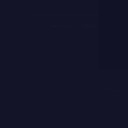
Правила и Условия
Информация о к
Оператором x
регистрацион
10415, Esto
24:00, Сб - Вс
Лицензии на де
с 01.04.20
17.04.2020) и
организ
Внимание! Уч
зависим