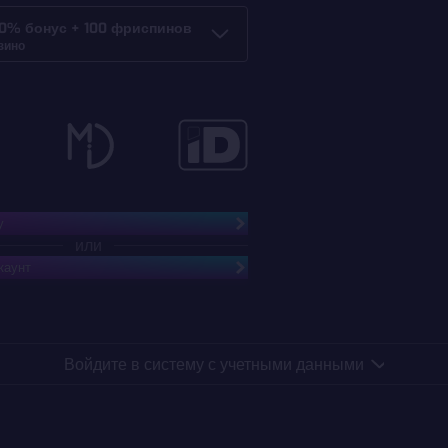
0% бонус + 100 фриспинов
-program
зино
у
или
каунт
Войдите в систему с учетными данными