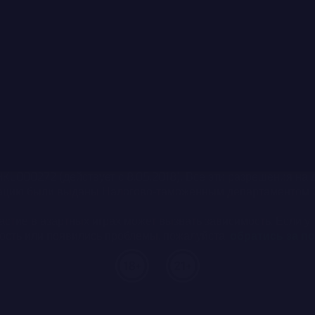
омпании
Ответственная игра
Партнеры
Служба п
3000.ee является AS Pafer, компания, зарегистрированная 
ным номером 10017059 и зарегистрированная по адресу Staap
nia. Свяжись с нами по support@x3000.ee. Часы работы: Пн - 
 с 10:00 - 18:00. AS Pafer – игорная компания, имеющая лице
ятельность №: HKT000002 (действует с 20.01.2010) и HKT0
10), также имеются организационные лицензии HKL000317 (
 HKL000272 (действует с 8.05.2018). Все эти разрешения на 
ацию были выданы Налогово-таможенным департаментом 
астие в азартных играх может вызвать зависимость. Если у 
ость или появились проблемы, пожалуйста,
обратись за 