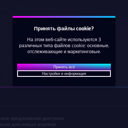
ции
Новое приложение
Принять файлы cookie?
ive Лобби
Настольные игры
Тип игры
По
На этом веб-сайте используются 3
различных типа файлов cookie: основные,
отслеживающие и маркетинговые.
Blackjack Double Exposure MH
Go Craps
S
Принять всё
Настройки и информация
ное предложение доступно
лько для новых игроков