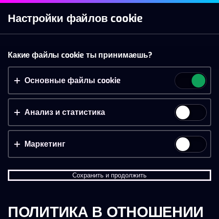
Начать игру
Настройки файлов cookie
Слоты
Live казино
Ставки
Акции
Новое п
Принять файлы cookie?
Какие файлы cookie ты принимаешь?
На этом веб-сайте используются 3 различных типа
LIVE КАЗИНО
Все
Live Лобби
Настольные игры
Т
файлов cookie: основные, отслеживающие и
Основные файлы cookie
маркетинговые.
Evolution
Анализ и статистика
Crazy Time
Ice Fishing
Blackjack Silver Excl
Принять всё
EXCLUSIVE
Настройки и информация
Маркетинг
Сохранить и продолжить
ПОЛИТИКА В ОТНОШЕНИИ
MONOPOLY Big Baller
Crazy Balls Live
Paf Blackjack Live
EXCLUSIVE