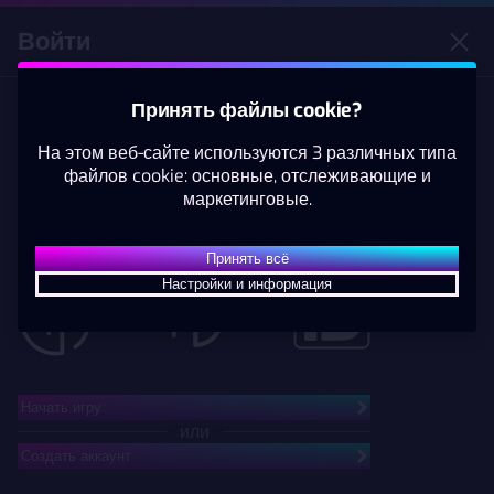
Начать игру
Войти
Слоты
Live казино
Ставки
Акции
Новое п
Принять файлы cookie?
Бонусное предложение доступно
только для новых игроков
На этом веб-сайте используются 3 различных типа
LIVE КАЗИНО
Все
Live Лобби
Настольные игры
Т
файлов cookie: основные, отслеживающие и
100% бонус + 100 фриспинов
bonus-program
маркетинговые.
Казино
Evolution
Crazy Time
Ice Fishing
Blackjack Silver Excl
Принять всё
EXCLUSIVE
Настройки и информация
Начать игру
или
Создать аккаунт
MONOPOLY Big Baller
Crazy Balls Live
Paf Blackjack Live
EXCLUSIVE