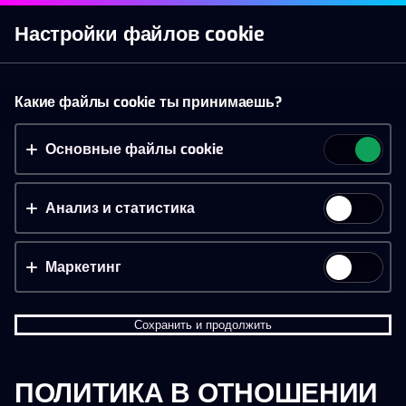
Начать игру
Настройки файлов cookie
Слоты
Live казино
Ставки
Акции
Новое п
Принять файлы cookie?
Какие файлы cookie ты принимаешь?
На этом веб-сайте используются 3 различных типа
LIVE КАЗИНО
Все
Live Лобби
Настольные игры
Т
файлов cookie: основные, отслеживающие и
Основные файлы cookie
маркетинговые.
Телеигры
Анализ и статистика
Crazy Time
Gates of Olympus Roulette
Ice Fishing
Принять всё
Настройки и информация
Маркетинг
Сохранить и продолжить
ПОЛИТИКА В ОТНОШЕНИИ
MONOPOLY Big Baller
Sweet Bonanza CandyLand
Crazy Balls Live