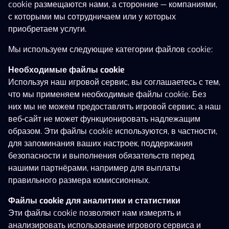
cookie размещаются нами, а сторонние — компаниями,
с которыми мы сотрудничаем или у которых
приобретаем услуги.
First Person Mega Ball
Craps Live
The Bingo Spot Prag
Мы используем следующие категории файлов cookie:
Необходимые файлы cookie
Используя наш игровой сервис, вы соглашаетесь с тем,
что мы применяем необходимые файлы cookie. Без
них мы не можем предоставлять игровой сервис, а наш
веб-сайт не может функционировать надлежащим
образом. Эти файлы cookie используются, в частности,
для запоминания ваших настроек, поддержания
Red Baron
Dice City
Super Color Game
безопасности и выполнения обязательств перед
нашими партнёрами, например для выплаты
правильного размера комиссионных.
Файлы cookie для аналитики и статистики
Эти файлы cookie позволяют нам измерять и
анализировать использование игрового сервиса и