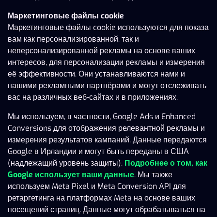
Маркетинговые файлы cookie
10 938 €
Маркетинговые файлы cookie используются для показа
Star Supreme
Feelin' Fruity 10
Blazin’ Bullfrog
вам как персонализированной, так и
неперсонализированной рекламы на основе ваших
интересов, для персонализации рекламы и измерения
её эффективности. Они устанавливаются нами и
нашими рекламными партнёрами и могут отслеживать
вас на различных веб-сайтах и в приложениях.
Мы используем, в частности, Google Ads и Enhanced
Conversions для отображения релевантной рекламы и
Mighty Black Knight
Football Star Deluxe
Willy's Hot Chillies
измерения результатов кампаний. Данные передаются
Google в Ирландии и могут быть переданы в США
(надлежащий уровень защиты).
Подробнее о том, как
Google использует ваши данные
. Мы также
используем Meta Pixel и Meta Conversion API для
ретаргетинга на платформах Meta на основе ваших
посещений страниц. Данные могут обрабатываться на