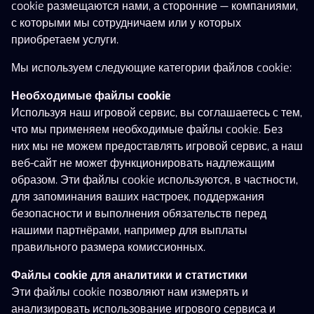
cookie размещаются нами, а сторонние — компаниями,
Willy's Hot Chillies
African Quest
Pickaxe Payday Acti
с которыми мы сотрудничаем или у которых
НОВОЕ
EXCLUSIVE
приобретаем услуги.
Мы используем следующие категории файлов cookie:
Необходимые файлы cookie
Используя наш игровой сервис, вы соглашаетесь с тем,
что мы применяем необходимые файлы cookie. Без
1 711 560 €
них мы не можем предоставлять игровой сервис, а наш
веб-сайт не может функционировать надлежащим
Показать больше
образом. Эти файлы cookie используются, в частности,
для запоминания ваших настроек, поддержания
Бесконечные барабаны
безопасности и выполнения обязательств перед
Expanding 10x Minimum
Gods & Py
нашими партнёрами, например для выплаты
правильного размера комиссионных.
Файлы cookie для аналитики и статистики
Эти файлы cookie позволяют нам измерять и
анализировать использование игрового сервиса и