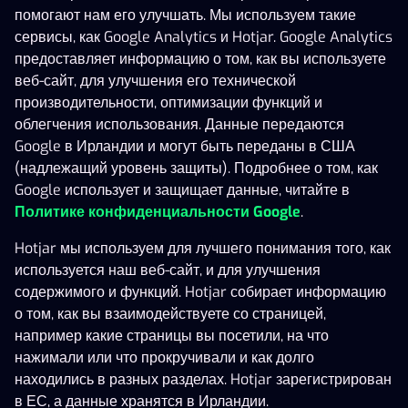
помогают нам его улучшать. Мы используем такие
сервисы, как Google Analytics и Hotjar. Google Analytics
предоставляет информацию о том, как вы используете
веб-сайт, для улучшения его технической
Все барабаны
производительности, оптимизации функций и
777 Deluxe
Chicken Gems
Fancy Fruits Respin
облегчения использования. Данные передаются
Google в Ирландии и могут быть переданы в США
(надлежащий уровень защиты). Подробнее о том, как
Google использует и защищает данные, читайте в
Политике конфиденциальности Google
.
Hotjar мы используем для лучшего понимания того, как
используется наш веб-сайт, и для улучшения
Crystal Ball Red Hot Firepot
Dragon’s Hall Thundershots
Reel King Mega
содержимого и функций. Hotjar собирает информацию
о том, как вы взаимодействуете со страницей,
например какие страницы вы посетили, на что
нажимали или что прокручивали и как долго
находились в разных разделах. Hotjar зарегистрирован
в ЕС, а данные хранятся в Ирландии.