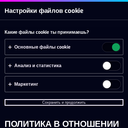
Начать игру
Настройки файлов cookie
Слоты
Live казино
Ставки
Акции
Новое п
Принять файлы cookie?
Какие файлы cookie ты принимаешь?
На этом веб-сайте используются 3 различных типа
БАРАБАНЫ
Xклюзивный
Джекпот игры
Функции
файлов cookie: основные, отслеживающие и
Основные файлы cookie
маркетинговые.
3 барабана
Анализ и статистика
777 Deluxe
Reel King Mega
777 Wheel B
Принять всё
НОВОЕ
Настройки и информация
Маркетинг
Сохранить и продолжить
ПОЛИТИКА В ОТНОШЕНИИ