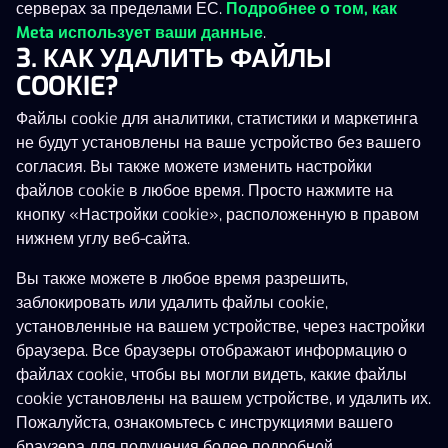
серверах за пределами ЕС.
Подробнее о том, как
African Quest
Pickaxe Payday Action Collect Dream 
777 Wheel Blitz
НОВОЕ
EXCLUSIVE
НОВОЕ
Meta использует ваши данные
.
3. КАК УДАЛИТЬ ФАЙЛЫ
COOKIE?
Файлы cookie для аналитики, статистики и маркетинга
не будут установлены на ваше устройство без вашего
согласия. Вы также можете изменить настройки
1 711 560 €
файлов cookie в любое время. Просто нажмите на
кнопку «Настройки cookie», расположенную в правом
Mr. Oinkster's Hold and Win 10,000
Max Spinwell: Time Chronicles
Savannah Strike Ext
НОВОЕ
НОВОЕ
НОВОЕ
нижнем углу веб-сайта.
Вы также можете в любое время разрешить,
заблокировать или удалить файлы cookie,
установленные на вашем устройстве, через настройки
браузера. Все браузеры отображают информацию о
файлах cookie, чтобы вы могли видеть, какие файлы
cookie установлены на вашем устройстве, и удалить их.
Пожалуйста, ознакомьтесь с инструкциями вашего
Показать больше
браузера для получения более подробной