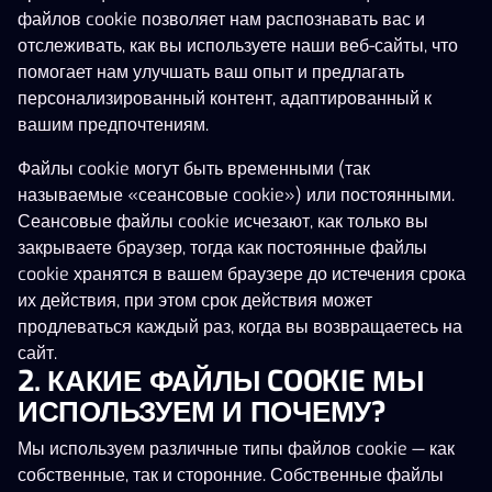
файлов cookie позволяет нам распознавать вас и
отслеживать, как вы используете наши веб-сайты, что
помогает нам улучшать ваш опыт и предлагать
Dragon’s Hall Thundershots
Reel King Mega
Star Supreme
персонализированный контент, адаптированный к
вашим предпочтениям.
Файлы cookie могут быть временными (так
называемые «сеансовые cookie») или постоянными.
Сеансовые файлы cookie исчезают, как только вы
закрываете браузер, тогда как постоянные файлы
10 938 €
cookie хранятся в вашем браузере до истечения срока
их действия, при этом срок действия может
Blazin’ Bullfrog
Mighty Black Knight
Football Star Deluxe
продлеваться каждый раз, когда вы возвращаетесь на
сайт.
2. КАКИЕ ФАЙЛЫ COOKIE МЫ
ИСПОЛЬЗУЕМ И ПОЧЕМУ?
Мы используем различные типы файлов cookie — как
собственные, так и сторонние. Собственные файлы