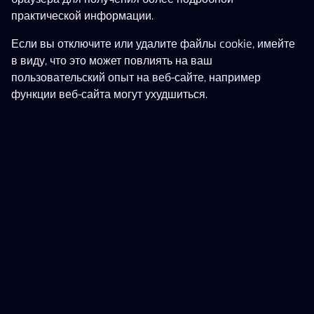
практической информации.
Если вы отключите или удалите файлы cookie, имейте
в виду, что это может повлиять на ваш
пользовательский опыт на веб-сайте, например
функции веб-сайта могут ухудшиться.
Правила и Условия
Информация о компании
Ответственная игра
Партнеры
Служба поддержки
Настройки файлов cookie
Оператором x3000.ee является AS Pafer, компания,
зарегистрированная в Эстонии, с регистрационным
номером 10017059 и зарегистрированная по адресу
Staapli 4, Tallinn 10415, Estonia. Свяжись с нами по