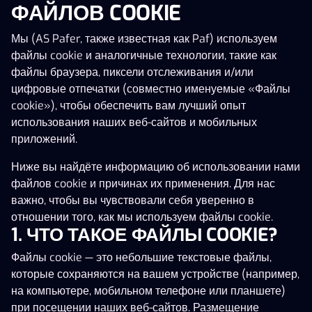
ФАЙЛОВ COOKIE
10 938 €
Мы (AS Pafer, также известная как Paf) используем
4 барабана
файлы cookie и аналогичные технологии, такие как
Feelin' Fruity 10
Odyssey Hold and Win
Soaked By Seamen
Goal Multipli
файлы браузера, пиксели отслеживания и/или
цифровые отпечатки (совместно именуемые «Файлы
cookie»), чтобы обеспечить вам лучший опыт
использования наших веб-сайтов и мобильных
приложений.
Ниже вы найдёте информацию об использовании нами
файлов cookie и причинах их применения. Для нас
важно, чтобы вы чувствовали себя уверенно в
5 барабана
(
5055
)
отношении того, как мы используем файлы cookie.
Chicken Gems
Fancy Fruits Respins of Amun-Re
Crystal Ball Red Hot
1. ЧТО ТАКОЕ ФАЙЛЫ COOKIE?
Файлы cookie — это небольшие текстовые файлы,
которые сохраняются на вашем устройстве (например,
на компьютере, мобильном телефоне или планшете)
при посещении наших веб-сайтов. Размещение