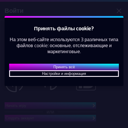
Начать игру
Войти
Слоты
Live казино
Ставки
Акции
Новое п
Принять файлы cookie?
Бонусное предложение доступно
только для новых игроков
На этом веб-сайте используются 3 различных типа
РЕСПИН
файлов cookie: основные, отслеживающие и
100% бонус + 100 фриспинов
bonus-program
маркетинговые.
Казино
ВЫИГРАЙ ЧАСТЬ ОТ 4 000 000 €!
Принять всё
Настройки и информация
открыть
Xклюзивный
Джекпот игры
Функции
Начать игру
или
Респин
Создать аккаунт
Fancy Fruits Respins of Amun-Re
Blazin’ Bullfrog
Zeus Legen